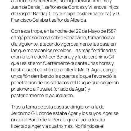
a uno de sus parientes, Rodrigo de Mur, Antonio y
Juan de Bardají, señores de Concas y Vilanova; hijos
de Gaspar Bardají ( los principales de Ribagorza) y D.
Francisco Gelabert señor de Albelda.
Con esta tropa, en la noche del 29 de Mayo de 1587,
cargó por sorpresa sobre Benabarre, tomándola al
día siguiente, atacando vigorosamente las casa en
las que moraban los rebeldes. Las más fortificadas
eran la torre de Micer Beranuy y la de Jerónimo Gil
que resistieron fuertemente durante unas horas y
hasta que el capitán de artillería Mr. D´Agut, cargó
un cañón derribando las puertas lo que favoreció la
penetración de los soldados del Duque que cogieron
prisionero a Puyalet (criado de Ager) y
posteriormente le apuñalaron.
Tras la toma de esta casa se dirigieron a la de
Jerónimo Gil, donde estaba Ager y los suyos. Ager se
rindió al Barón de la Penilla que al poco les dio
libertad a Ager y a cuatro más. No fiándose el