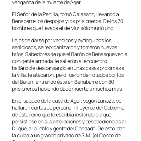
venganza de la muerte de Ager.
El Señor de la Penilla, tomó Calasanz, llevando a
Benabarre los despojos y los prisioneros. De los 70
hombres que llevaba el de Mur sólo murió uno.
Lejos de darse por vencidos y extinguidos los
sediciosos, se reorganizaron y tomaron nuevos
bríos. Sabedores de que el Barón de Benasque venía
con gente armada, le salieron al encuentro
hallándole descansando en unas casas próximas a
la villa, le atacaron; pero fueron derrotados por los
del Barón; entrando éste en Benabarre con 80
prisioneros habiendo dado muerte a muchos más.
En el saqueo de la casa de Ager, según Lanuza, se
hallaron cartas de persona influyente del Gobierno
de éste reino que le escribía instándole a que
persistiese en sus alteraciones y desobediencias al
Duque, al pueblo y gente del Condado. De esto, dan
la culpa a un grande privado de S.M. (el Conde de