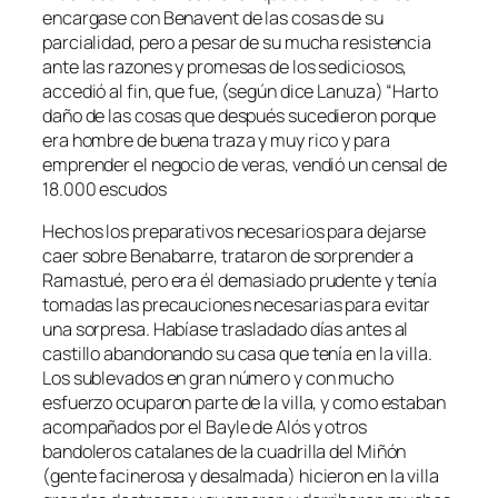
encargase con Benavent de las cosas de su
parcialidad, pero a pesar de su mucha resistencia
ante las razones y promesas de los sediciosos,
accedió al fin, que fue, (según dice Lanuza) “Harto
daño de las cosas que después sucedieron porque
era hombre de buena traza y muy rico y para
emprender el negocio de veras, vendió un censal de
18.000 escudos
Hechos los preparativos necesarios para dejarse
caer sobre Benabarre, trataron de sorprender a
Ramastué, pero era él demasiado prudente y tenía
tomadas las precauciones necesarias para evitar
una sorpresa. Habíase trasladado días antes al
castillo abandonando su casa que tenía en la villa.
Los sublevados en gran número y con mucho
esfuerzo ocuparon parte de la villa, y como estaban
acompañados por el Bayle de Alós y otros
bandoleros catalanes de la cuadrilla del Miñón
(gente facinerosa y desalmada) hicieron en la villa