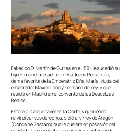
Fallecido D. Martín de Gurrea en el 1581, le sucedió su
hijo Fernando casado con Dña Juana Persentón,
dama favorita de la Emperatriz Dña. María, viuda del
emperador Maximiliano y hermana del rey, y que
residía en Madrid en el convento de las Descalzas
Reales.
Esto le dio algún favor en la Corte, y queriendo
reivindicar sus derechos, pidió al virrey de Aragón
(Conde de Sástago) que le pusiera en posesión del
condado. La respuesta fue negativa, contestando