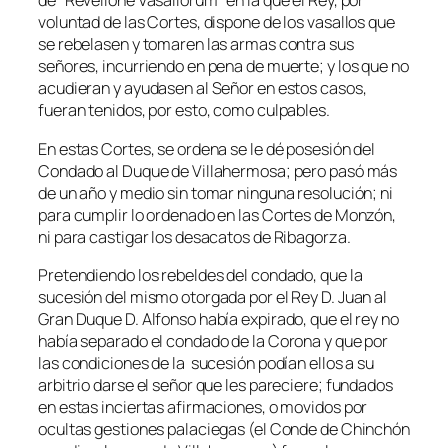
de “Revelione Vasallorum” en la que el Rey, por
voluntad de las Cortes, dispone de los vasallos que
se rebelasen y tomaren las armas contra sus
señores, incurriendo en pena de muerte; y los que no
acudieran y ayudasen al Señor en estos casos,
fueran tenidos, por esto, como culpables.
En estas Cortes, se ordena se le dé posesión del
Condado al Duque de Villahermosa; pero pasó más
de un año y medio sin tomar ninguna resolución; ni
para cumplir lo ordenado en las Cortes de Monzón,
ni para castigar los desacatos de Ribagorza.
Pretendiendo los rebeldes del condado, que la
sucesión del mismo otorgada por el Rey D. Juan al
Gran Duque D. Alfonso había expirado, que el rey no
había separado el condado de la Corona y que por
las condiciones de la sucesión podían ellos a su
arbitrio darse el señor que les pareciere; fundados
en estas inciertas afirmaciones, o movidos por
ocultas gestiones palaciegas (el Conde de Chinchón