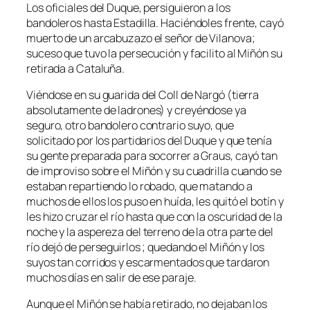
Los oficiales del Duque, persiguieron a los
bandoleros hasta Estadilla. Haciéndoles frente, cayó
muerto de un arcabuzazo el señor de Vilanova;
suceso que tuvo la persecución y facilito al Miñón su
retirada a Cataluña.
Viéndose en su guarida del Coll de Nargó (tierra
absolutamente de ladrones) y creyéndose ya
seguro, otro bandolero contrario suyo, que
solicitado por los partidarios del Duque y que tenía
su gente preparada para socorrer a Graus, cayó tan
de improviso sobre el Miñón y su cuadrilla cuando se
estaban repartiendo lo robado, que matando a
muchos de ellos los puso en huída, les quitó el botín y
les hizo cruzar el río hasta que con la oscuridad de la
noche y la aspereza del terreno de la otra parte del
río dejó de perseguirlos ; quedando el Miñón y los
suyos tan corridos y escarmentados que tardaron
muchos días en salir de ese paraje.
Aunque el Miñón se había retirado, no dejaban los