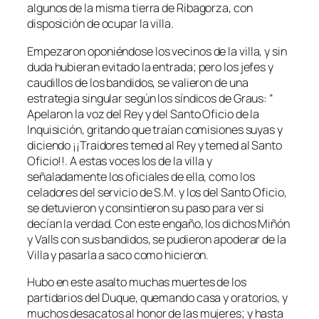
algunos de la misma tierra de Ribagorza, con
disposición de ocupar la villa.
Empezaron oponiéndose los vecinos de la villa, y sin
duda hubieran evitado la entrada; pero los jefes y
caudillos de los bandidos, se valieron de una
estrategia singular según los síndicos de Graus: “
Apelaron la voz del Rey y del Santo Oficio de la
Inquisición, gritando que traían comisiones suyas y
diciendo ¡¡Traidores temed al Rey y temed al Santo
Oficio!!. A estas voces los de la villa y
señaladamente los oficiales de ella, como los
celadores del servicio de S.M. y los del Santo Oficio,
se detuvieron y consintieron su paso para ver si
decían la verdad. Con este engaño, los dichos Miñón
y Valls con sus bandidos, se pudieron apoderar de la
Villa y pasarla a saco como hicieron.
Hubo en este asalto muchas muertes de los
partidarios del Duque, quemando casa y oratorios, y
muchos desacatos al honor de las mujeres; y hasta