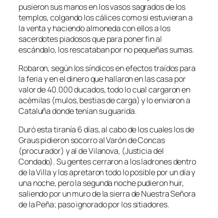
pusieron sus manos en los vasos sagrados de los
templos, colgando los cálices como si estuvieran a
la venta y haciendo almoneda con ellos a los
sacerdotes piadosos que para poner fin al
escándalo, los rescataban por no pequeñas sumas.
Robaron, según los síndicos en efectos traídos para
la feria y en el dinero que hallaron en las casa por
valor de 40.000 ducados, todo lo cual cargaron en
acémilas (mulos, bestias de carga) y lo enviaron a
Cataluña donde tenían su guarida.
Duró esta tiranía 6 días, al cabo de los cuales los de
Graus pidieron socorro al Varón de Concas
(procurador) y al de Vilanova, (Justicia del
Condado). Su gentes cerraron a los ladrones dentro
de la Villa y los apretaron todo lo posible por un día y
una noche, pero la segunda noche pudieron huir,
saliendo por un muro de la sierra de Nuestra Señora
de la Peña; paso ignorado por los sitiadores.