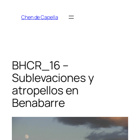
Saltar
al
Chen de Capella
contenido
BHCR_16 –
Sublevaciones y
atropellos en
Benabarre