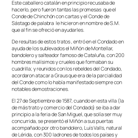
Este caballero catalán en principio recusaba de
hacerlo, pero fueron tantas las promesas que el
Conde de Chinchón con cartas y el Conde de
Sástago de palabra le hicieron en nombre de S.M.
que al fin se ofreció en ayudarles.
De resultas de estos tratos , entró en el Condado en
ayuda de los sublevados el Miñón de Montellar,
bandolero y salteador famoso de Cataluña, con 200
hombres malísimos y crueles que formaban su
cuadrilla; y reunidos con los rebeldes del Condado,
acordaron atacar a Graus que era de la parcialidad
del Conde como lo había manifestado siempre con
notables demostraciones.
El 27 de Septiembre de 1587, cuando en esta villa (la
de más trato y comercio del Condado) se iba a dar
principio a la feria de San Miguel, que solía ser muy
concurrida, se presentó el Miñón a sus puertas
acompañado por otro bandolero, Luís Valls, natural
de Lérida, con 300 ladrones de todos los países y