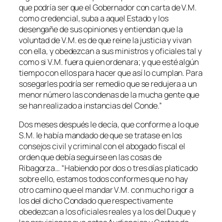
que podría ser que el Gobernador con carta de V.M.
como credencial, suba a aquel Estado y los
desengañe de sus opiniones y entiendan que la
voluntad de V.M. es de que reine la justicia y vivan
con ella, y obedezcan a sus ministros y oficiales tal y
como si V.M. fuera quien ordenara; y que esté algún
tiempo con ellos para hacer que así lo cumplan. Para
sosegarles podría ser remedio que se redujera a un
menor número las condenas de la mucha gente que
se han realizado a instancias del Conde.”
Dos meses después le decía, que conforme a lo que
S.M. le había mandado de que se tratase en los
consejos civil y criminal con el abogado fiscal el
orden que debía seguirse en las cosas de
Ribagorza… “Habiendo por dos o tres días platicado
sobre ello, estamos todos conformes que no hay
otro camino que el mandar V.M. con mucho rigor a
los del dicho Condado que respectivamente
obedezcan a los oficiales reales y a los del Duque y