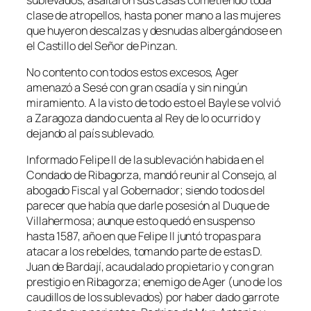
clase de atropellos, hasta poner mano a las mujeres
que huyeron descalzas y desnudas albergándose en
el Castillo del Señor de Pinzan.
No contento con todos estos excesos, Ager
amenazó a Sesé con gran osadía y sin ningún
miramiento. A la visto de todo esto el Bayle se volvió
a Zaragoza dando cuenta al Rey de lo ocurrido y
dejando al país sublevado.
Informado Felipe II de la sublevación habida en el
Condado de Ribagorza, mandó reunir al Consejo, al
abogado Fiscal y al Gobernador; siendo todos del
parecer que había que darle posesión al Duque de
Villahermosa; aunque esto quedó en suspenso
hasta 1587, año en que Felipe II juntó tropas para
atacar a los rebeldes, tomando parte de estas D.
Juan de Bardají, acaudalado propietario y con gran
prestigio en Ribagorza; enemigo de Ager (uno de los
caudillos de los sublevados) por haber dado garrote