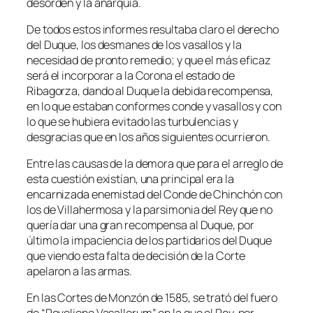
desorden y la anarquía.
De todos estos informes resultaba claro el derecho
del Duque, los desmanes de los vasallos y la
necesidad de pronto remedio; y que el más eficaz
será el incorporar a la Corona el estado de
Ribagorza, dando al Duque la debida recompensa,
en lo que estaban conformes conde y vasallos y con
lo que se hubiera evitado las turbulencias y
desgracias que en los años siguientes ocurrieron.
Entre las causas de la demora que para el arreglo de
esta cuestión existían, una principal era la
encarnizada enemistad del Conde de Chinchón con
los de Villahermosa y la parsimonia del Rey que no
quería dar una gran recompensa al Duque, por
último la impaciencia de los partidarios del Duque
que viendo esta falta de decisión de la Corte
apelaron a las armas.
En las Cortes de Monzón de 1585, se trató del fuero