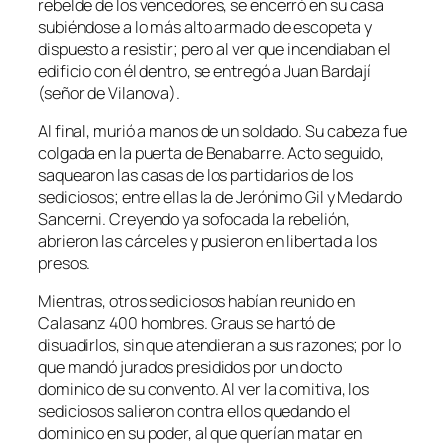
rebelde de los vencedores, se encerró en su casa
subiéndose a lo más alto armado de escopeta y
dispuesto a resistir; pero al ver que incendiaban el
edificio con él dentro, se entregó a Juan Bardají
(señor de Vilanova).
Al final, murió a manos de un soldado. Su cabeza fue
colgada en la puerta de Benabarre. Acto seguido,
saquearon las casas de los partidarios de los
sediciosos; entre ellas la de Jerónimo Gil y Medardo
Sancerni. Creyendo ya sofocada la rebelión,
abrieron las cárceles y pusieron en libertad a los
presos.
Mientras, otros sediciosos habían reunido en
Calasanz 400 hombres. Graus se hartó de
disuadirlos, sin que atendieran a sus razones; por lo
que mandó jurados presididos por un docto
dominico de su convento. Al ver la comitiva, los
sediciosos salieron contra ellos quedando el
dominico en su poder, al que querían matar en