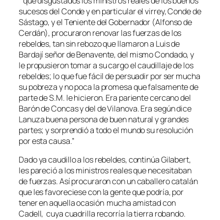
“ que disgustados los ministros reales de los buenos
sucesos del Conde y en particular el virrey, Conde de
Sástago, y el Teniente del Gobernador (Alfonso de
Cerdán), procuraron renovar las fuerzas de los
rebeldes, tan sin rebozo que llamaron a Luis de
Bardají señor de Benavente, del mismo Condado, y
le propusieron tomar a su cargo el caudillaje de los
rebeldes; lo que fue fácil de persuadir por ser mucha
su pobreza y no poca la promesa que falsamente de
parte de S.M. le hicieron. Era pariente cercano del
Barón de Concas y del de Vilanova. Era según dice
Lanuza buena persona de buen natural y grandes
partes; y sorprendió a todo el mundo su resolución
por esta causa.”
Dado ya caudillo a los rebeldes, continúa Gilabert,
les pareció a los ministros reales que necesitaban
de fuerzas. Así procuraron con un caballero catalán
que les favoreciese con la gente que podría, por
tener en aquella ocasión mucha amistad con
Cadell, cuya cuadrilla recorría la tierra robando.