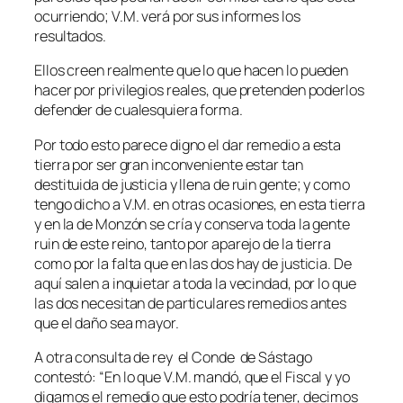
ocurriendo; V.M. verá por sus informes los
resultados.
Ellos creen realmente que lo que hacen lo pueden
hacer por privilegios reales, que pretenden poderlos
defender de cualesquiera forma.
Por todo esto parece digno el dar remedio a esta
tierra por ser gran inconveniente estar tan
destituida de justicia y llena de ruin gente; y como
tengo dicho a V.M. en otras ocasiones, en esta tierra
y en la de Monzón se cría y conserva toda la gente
ruin de este reino, tanto por aparejo de la tierra
como por la falta que en las dos hay de justicia. De
aquí salen a inquietar a toda la vecindad, por lo que
las dos necesitan de particulares remedios antes
que el daño sea mayor.
A otra consulta de rey el Conde de Sástago
contestó: “En lo que V.M. mandó, que el Fiscal y yo
digamos el remedio que esto podría tener, decimos