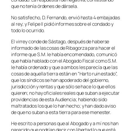
que no tenía órdenes de dársela.
No satisfecho, D. Fernando, envió hasta 4 embajadas
al rey; y Felipe II pidió informes sobre el condado y
todo lo ocurrido.
El virrey conde de Sástago, después de haberse
informado de las cosas de Ribagorza para hacer el
informe que S.M. le había encomendado, comunicó
que había hablado con el Abogado Fiscal como S.M.
le había ordenado y que a ambos les parecía que las
cosas de aquella tierra están en “Harto ruin estado”,
que los síndicos se han apoderado del gobierno,
jurisdicción y rentas y que sólo se hace lo que ellos
quieren; no hay oficiales reales que suban a ejecutar
providencias de esta Audiencia; habiendo sido
maltratados los que lo han hecho; y han dado aviso
de que no suban a esta tierra para ese menester.
He escrito a personas que al Abogado y a mí nos han
parecido que podrían decir con libertad lo que está