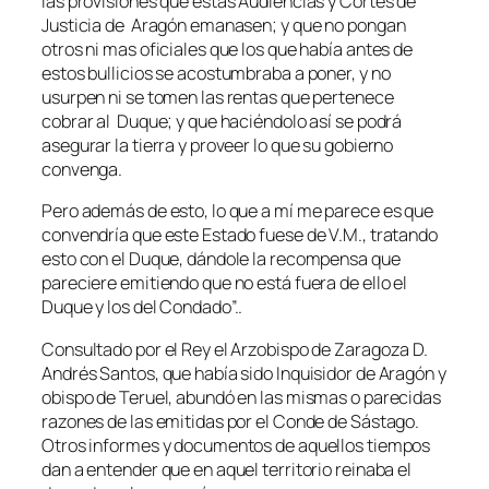
las provisiones que estas Audiencias y Cortes de
Justicia de Aragón emanasen; y que no pongan
otros ni mas oficiales que los que había antes de
estos bullicios se acostumbraba a poner, y no
usurpen ni se tomen las rentas que pertenece
cobrar al Duque; y que haciéndolo así se podrá
asegurar la tierra y proveer lo que su gobierno
convenga.
Pero además de esto, lo que a mí me parece es que
convendría que este Estado fuese de V.M., tratando
esto con el Duque, dándole la recompensa que
pareciere emitiendo que no está fuera de ello el
Duque y los del Condado”..
Consultado por el Rey el Arzobispo de Zaragoza D.
Andrés Santos, que había sido Inquisidor de Aragón y
obispo de Teruel, abundó en las mismas o parecidas
razones de las emitidas por el Conde de Sástago.
Otros informes y documentos de aquellos tiempos
dan a entender que en aquel territorio reinaba el