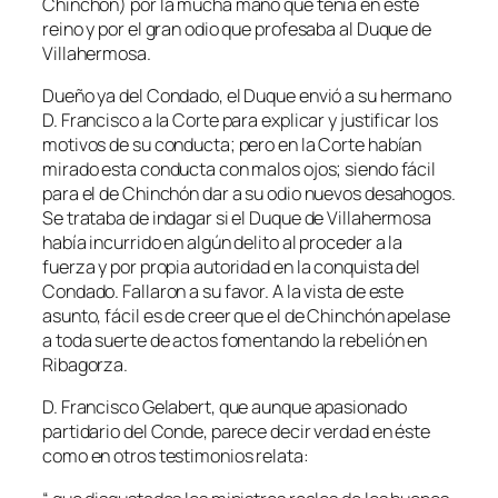
Chinchón) por la mucha mano que tenía en este
reino y por el gran odio que profesaba al Duque de
Villahermosa.
Dueño ya del Condado, el Duque envió a su hermano
D. Francisco a la Corte para explicar y justificar los
motivos de su conducta; pero en la Corte habían
mirado esta conducta con malos ojos; siendo fácil
para el de Chinchón dar a su odio nuevos desahogos.
Se trataba de indagar si el Duque de Villahermosa
había incurrido en algún delito al proceder a la
fuerza y por propia autoridad en la conquista del
Condado. Fallaron a su favor. A la vista de este
asunto, fácil es de creer que el de Chinchón apelase
a toda suerte de actos fomentando la rebelión en
Ribagorza.
D. Francisco Gelabert, que aunque apasionado
partidario del Conde, parece decir verdad en éste
como en otros testimonios relata: