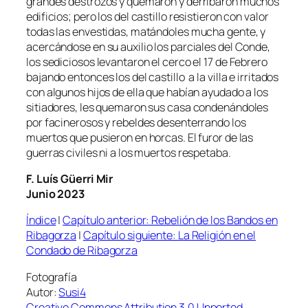
grandes destrozos y quemaron y derribaron muchos
edificios; pero los del castillo resistieron con valor
todas las envestidas, matándoles mucha gente, y
acercándose en su auxilio los parciales del Conde,
los sediciosos levantaron el cerco el 17 de Febrero
bajando entonces los del castillo a la villa e irritados
con algunos hijos de ella que habían ayudado a los
sitiadores, les quemaron sus casa condenándoles
por facinerosos y rebeldes desenterrando los
muertos que pusieron en horcas. El furor de las
guerras civiles ni a los muertos respetaba.
F. Luís Güerri Mir
Junio 2023
Índice
|
Capítulo anterior: Rebelión de los Bandos en
Ribagorza
|
Capítulo siguiente: La Religión en el
Condado de Ribagorza
Fotografía
Autor:
Susi4
Creative Commons
Attribution 3.0 Unported