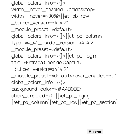
global_colors_info=»{}»
width__hover_enabled=»on|desktop»
width__hover=»80%»][et_pb_row
_builder_version=»4.14.2″
_module_preset=»default»
global_colors_info=»{}»][et_pb_column
type=»4_4″ _builder_version=»4.14.2″
_module_preset=»default»
global_colors_info=»{}»][et_pb_login
title=»Entrada Chen de Capella»
_builder_version=»4.14.2″
_module_preset=»default» hover_enabled=»0″
global_colors_info=»{}»
background_color=»#A4B0BE»
sticky_enabled=»0″][/et_pb_login]
[/et_pb_column][/et_pb_row][/et_pb_section]
B
Buscar