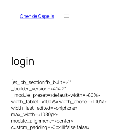
Saltar
al
Chen de Capella
contenido
login
[et_pb_section fb_built=»1″
_builder_version=»4.14.2″
_module_preset=»default» width=»80%»
width_tablet=»100%» width_phone=»100%»
width_last_edited=»on|phone»
max_width=»1080px»
module_alignment=»center»
custom_padding=»0px||||false|false»