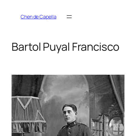
Saltar
al
Chen de Capella
contenido
Bartol Puyal Francisco