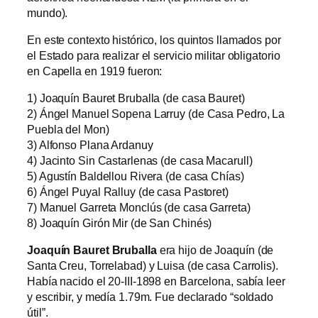
mundo).
En este contexto histórico, los quintos llamados por
el Estado para realizar el servicio militar obligatorio
en Capella en 1919 fueron:
1) Joaquín Bauret Bruballa (de casa Bauret)
2) Ángel Manuel Sopena Larruy (de Casa Pedro, La
Puebla del Mon)
3) Alfonso Plana Ardanuy
4) Jacinto Sin Castarlenas (de casa Macarull)
5) Agustín Baldellou Rivera (de casa Chías)
6) Ángel Puyal Ralluy (de casa Pastoret)
7) Manuel Garreta Monclús (de casa Garreta)
8) Joaquín Girón Mir (de San Chinés)
Joaquín Bauret Bruballa
era hijo de Joaquín (de
Santa Creu, Torrelabad) y Luisa (de casa Carrolis).
Había nacido el 20-III-1898 en Barcelona, sabía leer
y escribir, y medía 1.79m. Fue declarado “soldado
útil”.