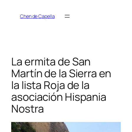
Saltar
al
Chen de Capella
contenido
La ermita de San
Martín de la Sierra en
la lista Roja de la
asociación Hispania
Nostra