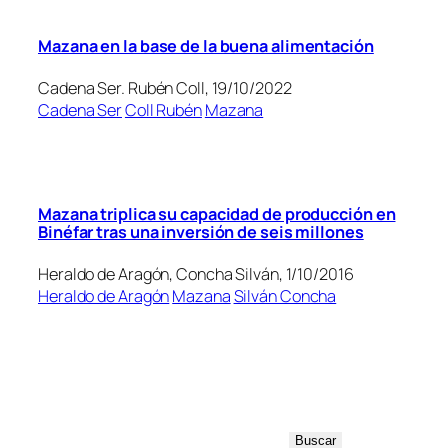
Mazana en la base de la buena alimentación
Cadena Ser. Rubén Coll, 19/10/2022
Cadena Ser
Coll Rubén
Mazana
Mazana triplica su capacidad de producción en
Binéfar tras una inversión de seis millones
Heraldo de Aragón, Concha Silván, 1/10/2016
Heraldo de Aragón
Mazana
Silván Concha
B
Buscar