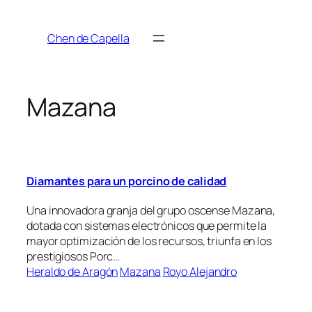
Saltar
al
Chen de Capella
contenido
Mazana
Diamantes para un porcino de calidad
Una innovadora granja del grupo oscense Mazana,
dotada con sistemas electrónicos que permite la
mayor optimización de los recursos, triunfa en los
prestigiosos Porc…
Heraldo de Aragón
Mazana
Royo Alejandro