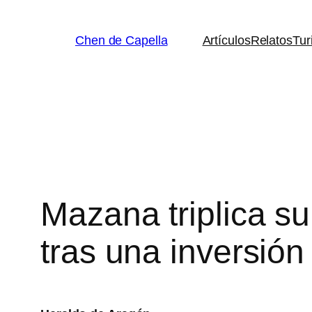
Saltar
al
Chen de Capella
Artículos
Relatos
Tur
contenido
Mazana triplica s
tras una inversión