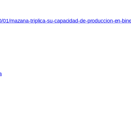
/01/mazana-triplica-su-capacidad-de-produccion-en-binef
a