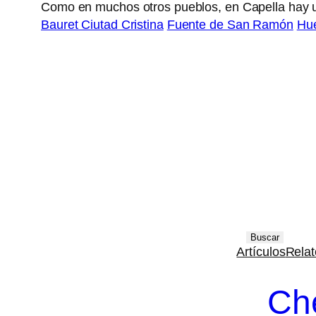
Como en muchos otros pueblos, en Capella hay u
Bauret Ciutad Cristina
Fuente de San Ramón
Hue
B
Buscar
Artículos
Relat
u
s
Ch
c
a