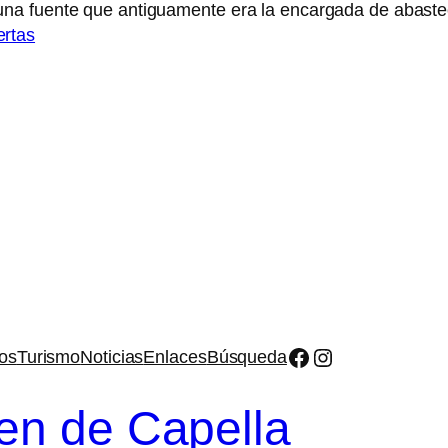
na fuente que antiguamente era la encargada de abaste
rtas
Facebook
Instagram
os
Turismo
Noticias
Enlaces
Búsqueda
en de Capella