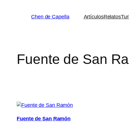
Saltar
al
Chen de Capella
Artículos
Relatos
Tur
contenido
Fuente de San R
Fuente de San Ramón