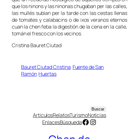
que los
ninons y las ninonas chugaban per las calles,
las mullés subían per la tard
e
con las cestas llenas
de tomates y calabacins o
de
ixos
veranos eternos
cuan la chen feba la digestión de la cena en la calle,
tomán el fresco con los vecinos.
Cristina Bauret Ciutad
Bauret Ciutad Cristina
Fuente de San
Ramón
Huertas
B
Buscar
Artículos
Relatos
Turismo
Noticias
u
Facebook
Instagram
Enlaces
Búsqueda
s
c
a