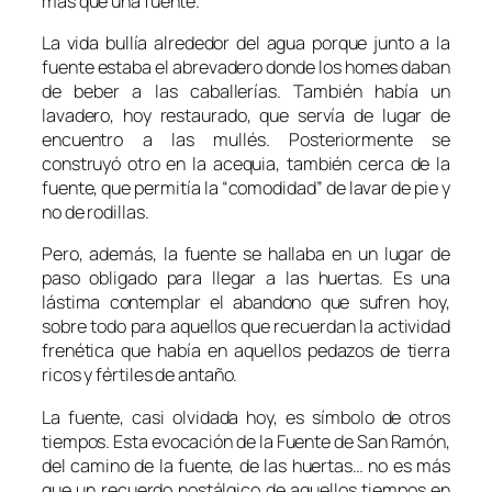
más que una fuente.
La vida bullía alrededor del agua porque junto a la
fuente estaba el abrevadero donde los
homes
daban
de beber a las caballerías. También había un
lavadero, hoy restaurado, que servía de lugar de
encuentro a las
mullés
. Posteriormente se
construyó otro en la acequia, también cerca de la
fuente, que permitía la “comodidad” de lavar de pie y
no de rodillas.
Pero, además, la fuente se hallaba en un lugar de
paso obligado para llegar a las huertas. Es una
lástima contemplar el abandono que sufren hoy,
sobre todo para aquellos que recuerdan la actividad
frenética que había en aquellos pedazos de tierra
ricos y fértiles de antaño.
La fuente, casi olvidada hoy, es símbolo de otros
tiempos. Esta evocación de la Fuente de San Ramón,
del camino de la fuente, de las huertas
…
no es más
que un
recuerdo nostálgico de aquellos tiempos en