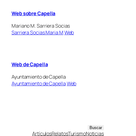
Web sobre Capella
Mariano M. Sarriera Socias
Sarriera Socias Maria M
Web
Web de Capella
Ayuntamiento de Capella
Ayuntamiento de Capella
Web
B
Buscar
Artículos
Relatos
Turismo
Noticias
u