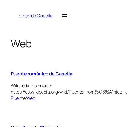
Saltar
al
Chen de Capella
contenido
Web
Puente románico de Capella
Wikipedia.es Enlace:
https://es.wikipedia.org/wiki/Puente_rom%C3%A1nico_
Puente
Web