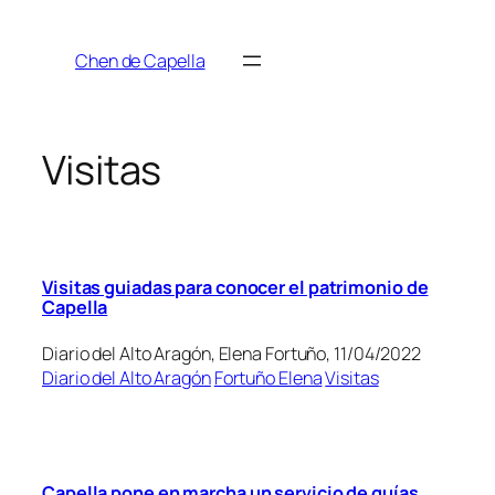
Saltar
al
Chen de Capella
contenido
Visitas
Visitas guiadas para conocer el patrimonio de
Capella
Diario del Alto Aragón, Elena Fortuño, 11/04/2022
Diario del Alto Aragón
Fortuño Elena
Visitas
Capella pone en marcha un servicio de guías