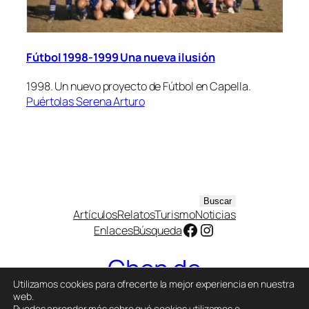
Fútbol 1998-1999 Una nueva ilusión
1998. Un nuevo proyecto de Fútbol en Capella.
Puértolas Serena Arturo
B
Buscar
Artículos
Relatos
Turismo
Noticias
u
Facebook
Instagram
Enlaces
Búsqueda
s
c
Chen de
a
r
Utilizamos cookies para ofrecerte la mejor experiencia en nuestra
Capella
web.
Puedes aprender más sobre qué cookies utilizamos o