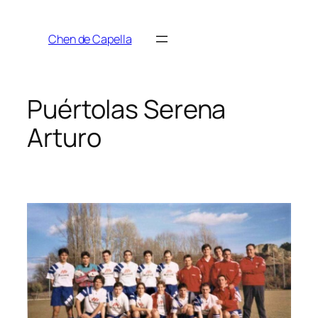
Saltar
al
Chen de Capella
contenido
Puértolas Serena
Arturo