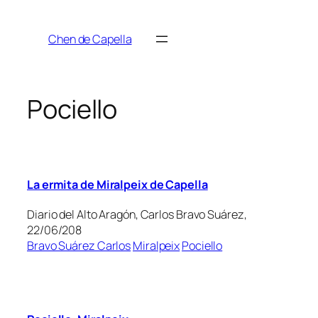
Saltar
al
Chen de Capella
contenido
Pociello
La ermita de Miralpeix de Capella
Diario del Alto Aragón, Carlos Bravo Suárez,
22/06/208
Bravo Suárez Carlos
Miralpeix
Pociello