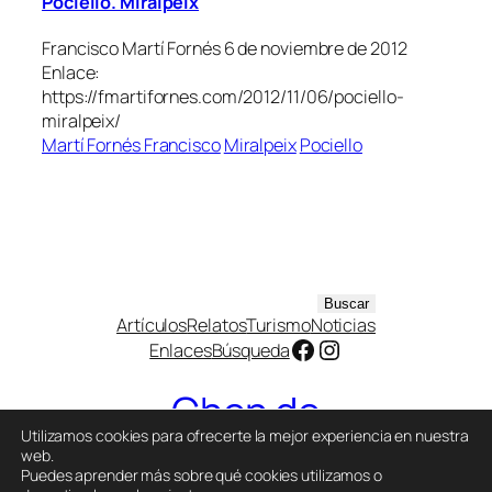
Pociello. Miralpeix
Francisco Martí Fornés 6 de noviembre de 2012
Enlace:
https://fmartifornes.com/2012/11/06/pociello-
miralpeix/
Martí Fornés Francisco
Miralpeix
Pociello
B
Buscar
Artículos
Relatos
Turismo
Noticias
u
Facebook
Instagram
Enlaces
Búsqueda
s
c
Chen de
a
r
Utilizamos cookies para ofrecerte la mejor experiencia en nuestra
Capella
web.
Puedes aprender más sobre qué cookies utilizamos o