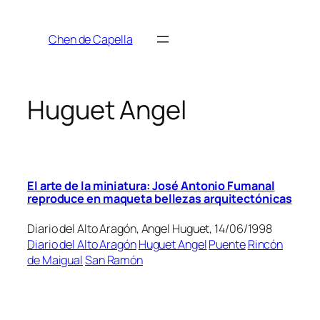
Saltar
al
Chen de Capella
contenido
Huguet Angel
El arte de la miniatura: José Antonio Fumanal
reproduce en maqueta bellezas arquitectónicas
Diario del Alto Aragón, Angel Huguet, 14/06/1998
Diario del Alto Aragón
Huguet Angel
Puente
Rincón
de Maigual
San Ramón