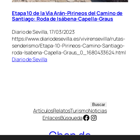
Etapa 10 de la Vía Arán-Pirineos del Camino de
Santiago: Roda de Isábena-Capella-Graus
Diario de Sevilla, 17/03/2023
https://www.diariodesevilla.es/vivirensevilla/rutas-
senderismo/Etapa-10-Pirineos-Camino-Santiago-
roda-Isabena-Capella-Graus_0_1680433624.html
Diario de Sevilla
B
Buscar
Artículos
Relatos
Turismo
Noticias
u
Facebook
Instagram
Enlaces
Búsqueda
s
c
Chen de
a
r