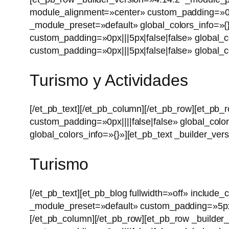
module_alignment=»center» custom_padding=»0px|
_module_preset=»default» global_colors_info=»
custom_padding=»0px|||5px|false|false» global_c
custom_padding=»0px|||5px|false|false» global_c
Turismo y Actividades
[/et_pb_text][/et_pb_column][/et_pb_row][et_p
custom_padding=»0px||||false|false» global_col
global_colors_info=»{}»][et_pb_text _builder_ve
Turismo
[/et_pb_text][et_pb_blog fullwidth=»off» includ
_module_preset=»default» custom_padding=»5px|5
[/et_pb_column][/et_pb_row][et_pb_row _builde