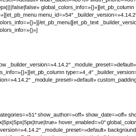
|||false|false» global_colors_info=»{}»][et_pb_column 
{}»][et_pb_menu menu_id=»54″ _builder_version=»4.14.2
olors_info=»{}»][/et_pb_menu][et_pb_text _builder_vers
olors_info=»{}»]
b_row _builder_version=»4.14.2″ _module_preset=»defau
ors_info=»{}»][et_pb_column type=»4_4″ _builder_versio
rsion=»4.14.2″ _module_preset=»default» custom_padding=
e_categories=»51″ show_author=»off» show_date=»off» sh
px|5px|5px|true|true» hover_enabled=»0″ global_colors
r_version=»4.14.2″ _module_preset=»default» backgro