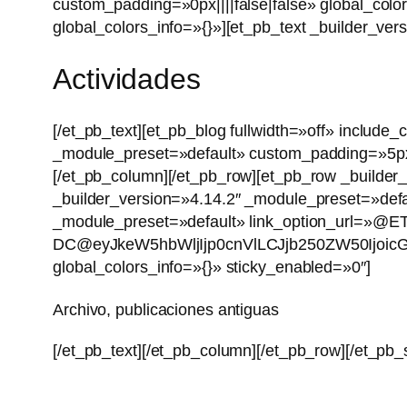
custom_padding=»0px||||false|false» global_col
global_colors_info=»{}»][et_pb_text _builder_ve
Actividades
[/et_pb_text][et_pb_blog fullwidth=»off» includ
_module_preset=»default» custom_padding=»5px|5
[/et_pb_column][/et_pb_row][et_pb_row _builder
_builder_version=»4.14.2″ _module_preset=»defau
_module_preset=»default» link_option_url=»@ET
DC@eyJkeW5hbWljIjp0cnVlLCJjb250ZW50Ijoic
global_colors_info=»{}» sticky_enabled=»0″]
Archivo, publicaciones antiguas
[/et_pb_text][/et_pb_column][/et_pb_row][/et_pb_