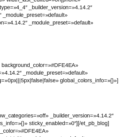
type=»4_4″ _builder_version=»4.14.2″
″ _module_preset=»default»
ion=»4.14.2″ _module_preset=»default»
lt» background_color=»#DFE4EA»
n=»4.14.2″ _module_preset=»default»
»0px|||5px|false|false» global_colors_info=»{}»]
ow_categories=»off» _builder_version=»4.14.2″
_info=»{}» sticky_enabled=»0″][/et_pb_blog]
und_color=»#DFE4EA»