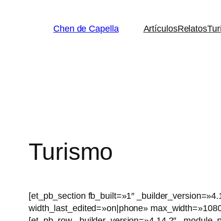
Saltar
al
Chen de Capella
Artículos
Relatos
Tur
contenido
Turismo
[et_pb_section fb_built=»1″ _builder_version=
width_last_edited=»on|phone» max_width=»1080p
[et_pb_row _builder_version=»4.14.2″ _module