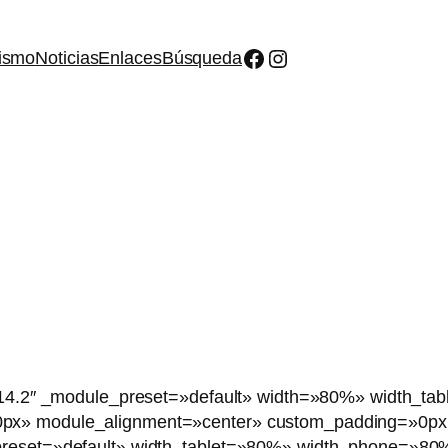
Facebook
Instagram
ismo
Noticias
Enlaces
Búsqueda
»4.14.2″ _module_preset=»default» width=»80%» width_
x» module_alignment=»center» custom_padding=»0px||||f
_preset=»default» width_tablet=»80%» width_phone=»80