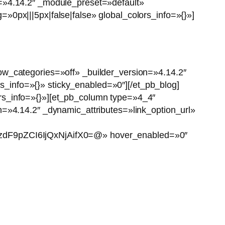
n=»4.14.2″ _module_preset=»default»
»0px|||5px|false|false» global_colors_info=»{}»]
ow_categories=»off» _builder_version=»4.14.2″
_info=»{}» sticky_enabled=»0″][/et_pb_blog]
rs_info=»{}»][et_pb_column type=»4_4″
n=»4.14.2″ _dynamic_attributes=»link_option_url»
dF9pZCI6IjQxNjAifX0=@» hover_enabled=»0″