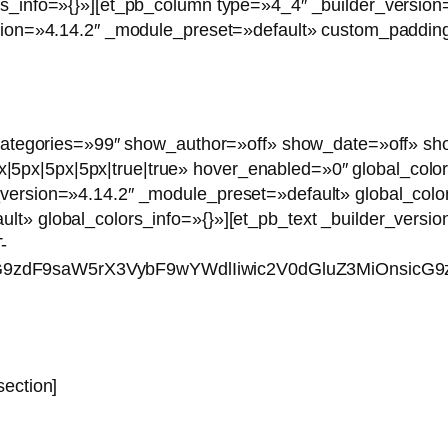
ors_info=»{}»][et_pb_column type=»4_4″ _builder_versio
rsion=»4.14.2″ _module_preset=»default» custom_padding=
e_categories=»99″ show_author=»off» show_date=»off» sh
px|5px|5px|true|true» hover_enabled=»0″ global_colors
_version=»4.14.2″ _module_preset=»default» global_colo
lt» global_colors_info=»{}»][et_pb_text _builder_versio
-
G9zdF9saW5rX3VybF9wYWdlIiwic2V0dGluZ3MiOnsicG9z
section]