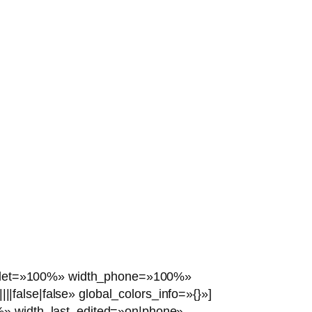
tablet=»100%» width_phone=»100%»
alse|false» global_colors_info=»{}»]
%» width_last_edited=»on|phone»