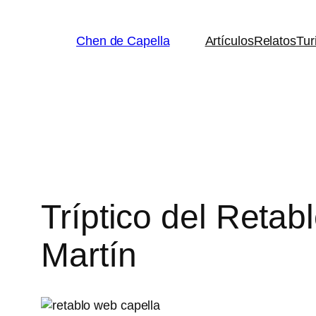
Saltar
al
Chen de Capella
Artículos
Relatos
Tur
contenido
Tríptico del Retab
Martín