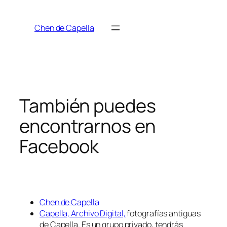
Saltar
al
Chen de Capella
contenido
También puedes
encontrarnos en
Facebook
Chen de Capella
Capella, Archivo Digital,
fotografías antiguas
de Capella. Es un grupo privado, tendrás