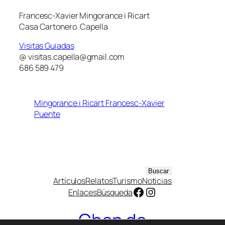
Francesc-Xavier Mingorance i Ricart
Casa Cartonero. Capella
Visitas Guiadas
@ visitas.capella@gmail.com
686 589 479
Mingorance i Ricart Francesc-Xavier
Puente
B
Buscar
Artículos
Relatos
Turismo
Noticias
u
Facebook
Instagram
Enlaces
Búsqueda
s
c
Chen de
a