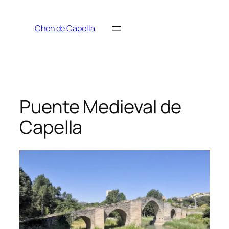
Saltar
al
Chen de Capella
contenido
Puente Medieval de
Capella