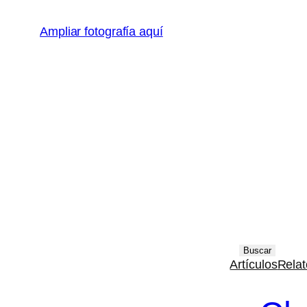
Ampliar fotografía aquí
B
Buscar
Artículos
Relat
u
s
c