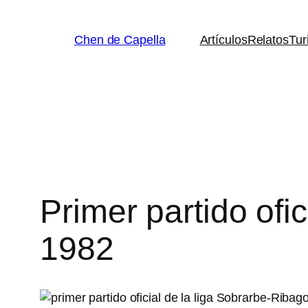
Saltar
al
Chen de Capella
Artículos
Relatos
Tur
contenido
Primer partido ofi
1982