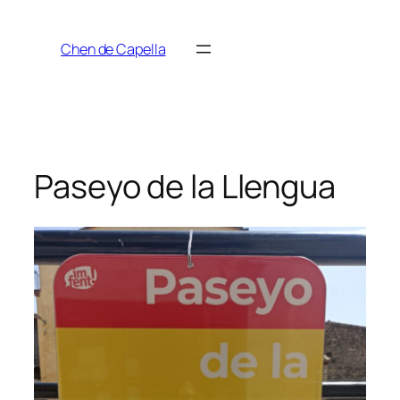
Saltar
al
Chen de Capella
contenido
Paseyo de la Llengua