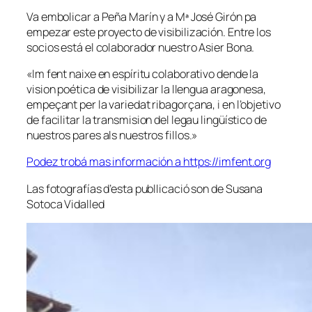
Va embolicar a Peña Marín y a Mª José Girón pa
empezar este proyecto de visibilización. Entre los
socios está el colaborador nuestro Asier Bona.
«Im fent naixe en espíritu colaborativo dende la
vision poética de visibilizar la llengua aragonesa,
empeçant per la variedat ribagorçana, i en l’objetivo
de facilitar la transmision del legau lingüístico de
nuestros pares als nuestros fillos.»
Podez trobá mas información a https://imfent.org
Las fotografías d’esta publlicació son de Susana
Sotoca Vidalled