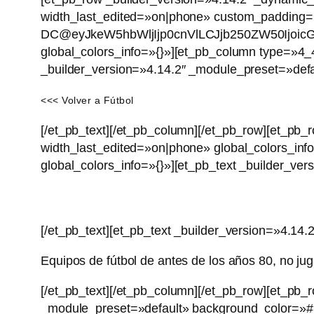
width_last_edited=»on|phone» custom_padding=»|
DC@eyJkeW5hbWljIjp0cnVlLCJjb250ZW50Ijoic
global_colors_info=»{}»][et_pb_column type=»4_4
_builder_version=»4.14.2″ _module_preset=»defau
<<< Volver a Fútbol
[/et_pb_text][/et_pb_column][/et_pb_row][et_pb
width_last_edited=»on|phone» global_colors_inf
global_colors_info=»{}»][et_pb_text _builder_ve
[/et_pb_text][et_pb_text _builder_version=»4.14
Equipos de fútbol de antes de los años 80, no ju
[/et_pb_text][/et_pb_column][/et_pb_row][et_pb
_module_preset=»default» background_color=»#