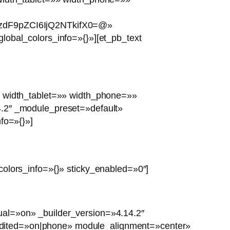
zdF9pZCI6IjQ2NTkifX0=@»
lobal_colors_info=»{}»][et_pb_text
» width_tablet=»» width_phone=»»
4.2″ _module_preset=»default»
fo=»{}»]
colors_info=»{}» sticky_enabled=»0″]
ual=»on» _builder_version=»4.14.2″
edited=»on|phone» module_alignment=»center»