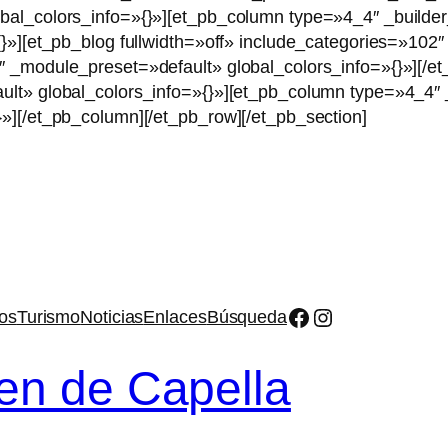
bal_colors_info=»{}»][et_pb_column type=»4_4″ _builde
{}»][et_pb_blog fullwidth=»off» include_categories=»10
″ _module_preset=»default» global_colors_info=»{}»][/e
ult» global_colors_info=»{}»][et_pb_column type=»4_4″ 
»][/et_pb_column][/et_pb_row][/et_pb_section]
Facebook
Instagram
os
Turismo
Noticias
Enlaces
Búsqueda
en de Capella