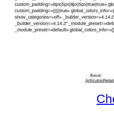
custom_padding=»8px|5px|8px|5px|true|true» glo
custom_padding=»|||||true» global_colors_info=»
show_categories=»off» _builder_version=»4.14.2
_builder_version=»4.14.2″ _module_preset=»defa
_module_preset=»default» global_colors_info=»{}
B
Buscar
Artículos
Relat
u
s
Ch
c
a
r