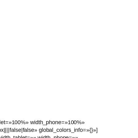
tablet=»100%» width_phone=»100%»
|false|false» global_colors_info=»{}»]
 width_tablet=»» width_phone=»»