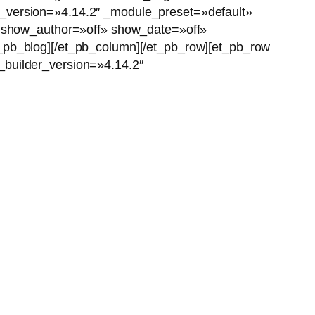
r_version=»4.14.2″ _module_preset=»default»
2″ show_author=»off» show_date=»off»
t_pb_blog][/et_pb_column][/et_pb_row][et_pb_row
_builder_version=»4.14.2″