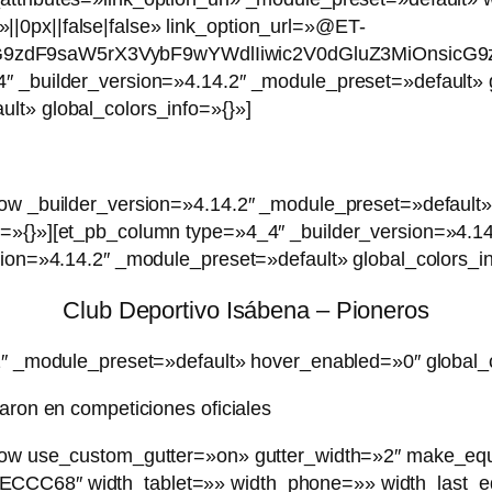
|0px||false|false» link_option_url=»@ET-
G9zdF9saW5rX3VybF9wYWdlIiwic2V0dGluZ3MiOnsicG9
″ _builder_version=»4.14.2″ _module_preset=»default» g
lt» global_colors_info=»{}»]
_row _builder_version=»4.14.2″ _module_preset=»default
o=»{}»][et_pb_column type=»4_4″ _builder_version=»4.1
rsion=»4.14.2″ _module_preset=»default» global_colors_in
Club Deportivo Isábena – Pioneros
.2″ _module_preset=»default» hover_enabled=»0″ global_
garon en competiciones oficiales
_row use_custom_gutter=»on» gutter_width=»2″ make_eq
ECCC68″ width_tablet=»» width_phone=»» width_last_