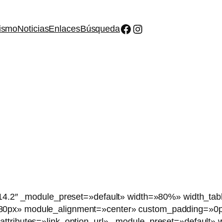
Facebook
Instagram
ismo
Noticias
Enlaces
Búsqueda
»4.14.2″ _module_preset=»default» width=»80%» width_
0px» module_alignment=»center» custom_padding=»0px|||
attributes=»link_option_url» _module_preset=»default»