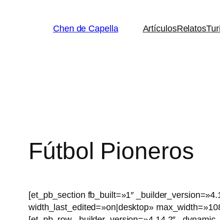
Saltar
al
Chen de Capella
Artículos
Relatos
Tur
contenido
Fútbol Pioneros
[et_pb_section fb_built=»1″ _builder_version=
width_last_edited=»on|desktop» max_width=»108
[et_pb_row _builder_version=»4.14.2″ _dynamic_