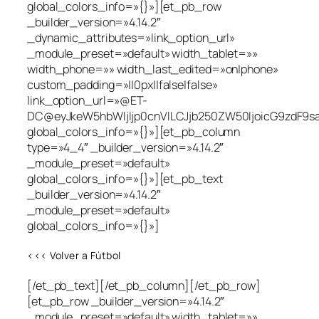
global_colors_info=»{}»][et_pb_row
_builder_version=»4.14.2″
_dynamic_attributes=»link_option_url»
_module_preset=»default» width_tablet=»»
width_phone=»» width_last_edited=»on|phone»
custom_padding=»||0px||false|false»
link_option_url=»@ET-
DC@eyJkeW5hbWljIjp0cnVlLCJjb250ZW50IjoicG9zdF9s
global_colors_info=»{}»][et_pb_column
type=»4_4″ _builder_version=»4.14.2″
_module_preset=»default»
global_colors_info=»{}»][et_pb_text
_builder_version=»4.14.2″
_module_preset=»default»
global_colors_info=»{}»]
<<< Volver a Fútbol
[/et_pb_text][/et_pb_column][/et_pb_row]
[et_pb_row _builder_version=»4.14.2″
_module_preset=»default» width_tablet=»»