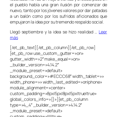
el pueblo había una gran ilusión por comenzar de
nuevo, tanto por los jóvenes valores por dar patadas
a un balón como por los sufridos aficionados que
empujaron la idea por su tremendo respaldo social.
Llegó septiembre y la idea se hizo realidad …
Leer
más
[/et_pb_text][/et_pb_column][/et_pb_row]
[et_pb_row use_custom_gutter=»on»
gutter_width=»2″ make_equal=»on»
_builder_version=»4.14.2″
_module_preset=»default»
background_color=»#ECCC68″ width_tablet=»»
width_phone=»» width_last_edited=»on|phone»
module_alignment=»center»
custom_padding=»8px|5px|8px|5px|true|true»
global_colors_info=»{}»][et_pb_column
type=»4_4″ _builder_version=»4.14.2″
_module_preset=»default»
custom_padding=»|||||true»