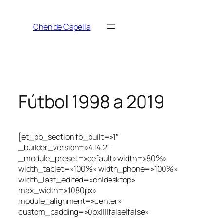
Saltar
al
Chen de Capella
contenido
Fútbol 1998 a 2019
[et_pb_section fb_built=»1″
_builder_version=»4.14.2″
_module_preset=»default» width=»80%»
width_tablet=»100%» width_phone=»100%»
width_last_edited=»on|desktop»
max_width=»1080px»
module_alignment=»center»
custom_padding=»0px||||false|false»