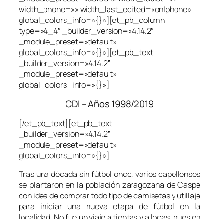
width_phone=»» width_last_edited=»on|phone»
global_colors_info=»{}»][et_pb_column
type=»4_4″ _builder_version=»4.14.2″
_module_preset=»default»
global_colors_info=»{}»][et_pb_text
_builder_version=»4.14.2″
_module_preset=»default»
global_colors_info=»{}»]
CDI – Años 1998/2019
[/et_pb_text][et_pb_text
_builder_version=»4.14.2″
_module_preset=»default»
global_colors_info=»{}»]
Tras una década sin fútbol once, varios capellenses
se plantaron en la población zaragozana de Caspe
con idea de comprar todo tipo de camisetas y utillaje
para iniciar una nueva etapa de fútbol en la
localidad. No fue un viaje a tientas y a locas, pues en