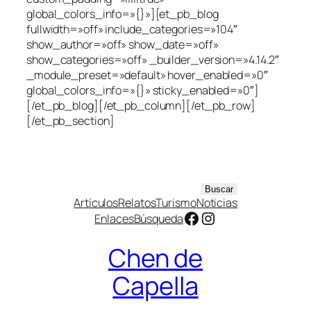
global_colors_info=»{}»][et_pb_blog
fullwidth=»off» include_categories=»104″
show_author=»off» show_date=»off»
show_categories=»off» _builder_version=»4.14.2″
_module_preset=»default» hover_enabled=»0″
global_colors_info=»{}» sticky_enabled=»0″]
[/et_pb_blog][/et_pb_column][/et_pb_row]
[/et_pb_section]
B
Buscar
Artículos
Relatos
Turismo
Noticias
u
Facebook
Instagram
Enlaces
Búsqueda
s
c
Chen de
a
r
Capella