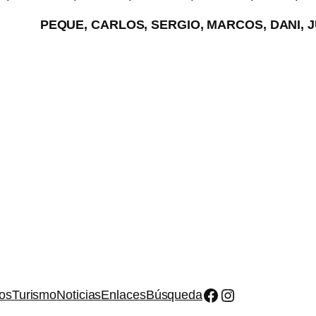
S, SERGIO, MARCOS, DANI, JUANIT
Facebook
Instagram
os
Turismo
Noticias
Enlaces
Búsqueda