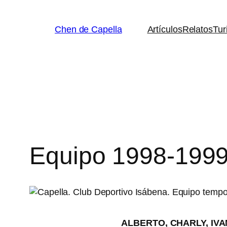
Saltar
al
Chen de Capella
Artículos
Relatos
Tur
contenido
Equipo 1998-199
ALBERTO, CHARLY, IVAN