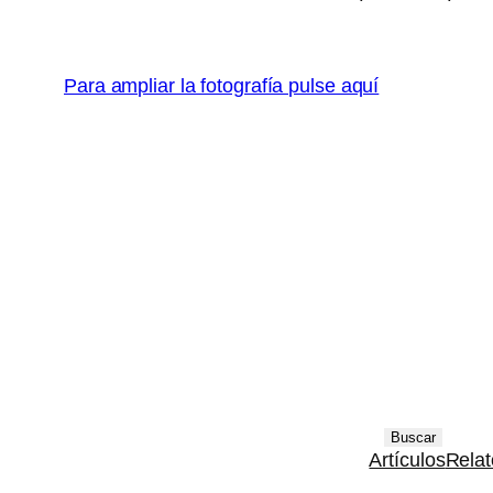
PEQUE, CARLO
Para ampliar la fotografía pulse aquí
B
Buscar
Artículos
Relat
u