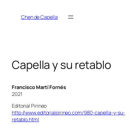
Saltar
al
Chen de Capella
contenido
Capella y su retablo
Francisco Martí Fornés
2021
Editorial Pirineo
http://www.editorialpirineo.com/980-capella-y-su-
retablo.html