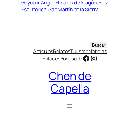
Gayúbar Ángel
Heraldo de Aragón
Ruta
Escultórica
San Martín de la Sierra
B
Buscar
Artículos
Relatos
Turismo
Noticias
u
Facebook
Instagram
Enlaces
Búsqueda
s
c
Chen de
a
r
Capella