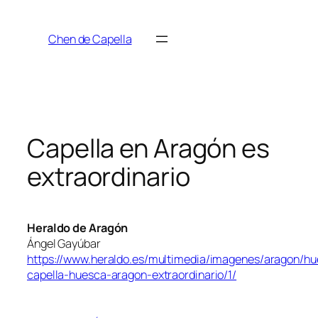
Saltar
al
Chen de Capella
contenido
Capella en Aragón es
extraordinario
Heraldo de Aragón
Ángel Gayúbar
https://www.heraldo.es/multimedia/imagenes/aragon/hu
capella-huesca-aragon-extraordinario/1/