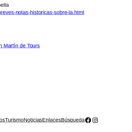
ella
reves-notas-historicas-sobre-la.html
n Martín de Tours
Facebook
Instagram
os
Turismo
Noticias
Enlaces
Búsqueda