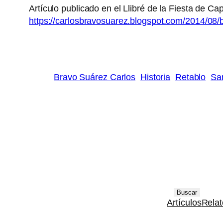
Artículo publicado en el Llibré de la Fiesta de Cap
https://carlosbravosuarez.blogspot.com/2014/08/b
Bravo Suárez Carlos
Historia
Retablo
Sa
B
Buscar
Artículos
Relat
u
s