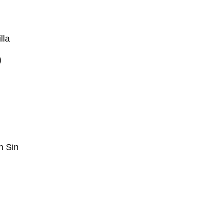
lla
)
n Sin