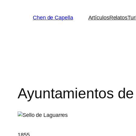
Saltar
al
Chen de Capella
Artículos
Relatos
Tur
contenido
Ayuntamientos de
1855