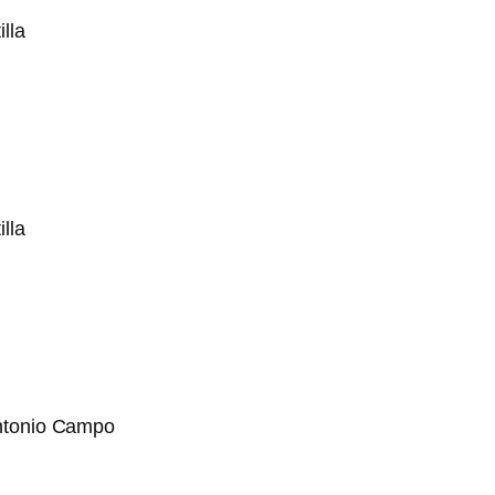
lla
lla
Antonio Campo